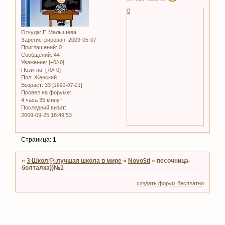
0
Откуда:
П.Малышева
Зарегистрирован
: 2009-05-07
Приглашений:
0
Сообщений:
44
Уважение:
[+0/-0]
Позитив:
[+0/-0]
Пол:
Женский
Возраст:
33
[1993-07-21]
Провел на форуме:
4 часа 35 минут
Последний визит:
2009-09-25 18:49:53
Страница:
1
»
3 Школ@-лучшая школа в мире
»
Novo$ti
»
песочница-
болталка))№1
создать форум бесплатно