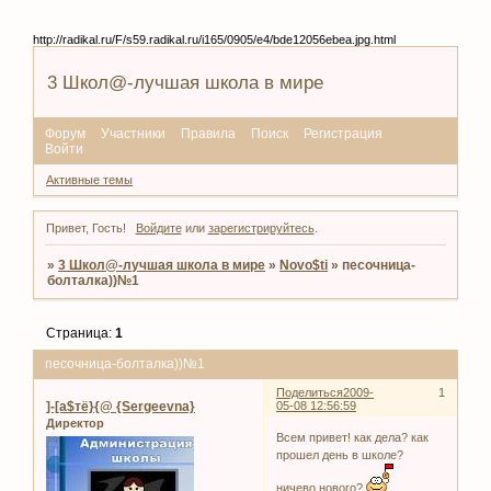
http://radikal.ru/F/s59.radikal.ru/i165/0905/e4/bde12056ebea.jpg.html
3 Школ@-лучшая школа в мире
Форум
Участники
Правила
Поиск
Регистрация
Войти
Активные темы
Привет, Гость!
Войдите
или
зарегистрируйтесь
.
»
3 Школ@-лучшая школа в мире
»
Novo$ti
»
песочница-
болталка))№1
Страница:
1
песочница-болталка))№1
Поделиться
2009-
1
]-[а$тё}{@ {Sergeevna}
05-08 12:56:59
Директор
Всем привет! как дела? как
прошел день в школе?
ничево нового?