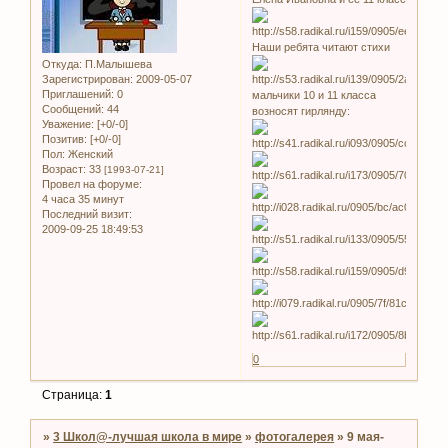
Наши ребята читают стихи
Откуда:
П.Малышева
Зарегистрирован
: 2009-05-07
Приглашений:
0
мальчики 10 и 11 класса
Сообщений:
44
возносят гирлянду:
Уважение:
[+0/-0]
Позитив:
[+0/-0]
Пол:
Женский
Возраст:
33
[1993-07-21]
Провел на форуме:
4 часа 35 минут
Последний визит:
2009-09-25 18:49:53
0
Страница:
1
»
3 Школ@-лучшая школа в мире
»
фотогалерея
»
9 мая-