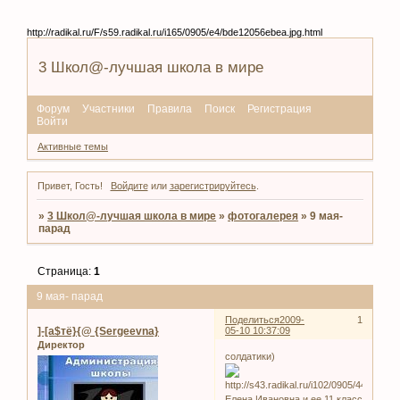
http://radikal.ru/F/s59.radikal.ru/i165/0905/e4/bde12056ebea.jpg.html
3 Школ@-лучшая школа в мире
Форум
Участники
Правила
Поиск
Регистрация
Войти
Активные темы
Привет, Гость!
Войдите
или
зарегистрируйтесь
.
»
3 Школ@-лучшая школа в мире
»
фотогалерея
»
9 мая-
парад
Страница:
1
9 мая- парад
Поделиться
2009-
1
]-[а$тё}{@ {Sergeevna}
05-10 10:37:09
Директор
солдатики)
Елена Ивановна и ее 11 класс