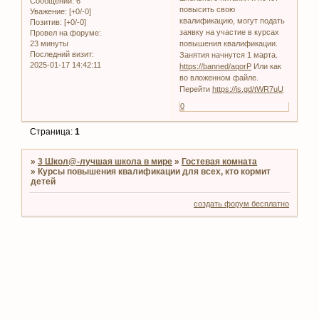
Сообщений:
6
повысить свою
Уважение:
[+0/-0]
квалификацию, могут подать
Позитив:
[+0/-0]
заявку на участие в курсах
Провел на форуме:
23 минуты
повышения квалификации.
Последний визит:
Занятия начнутся 1 марта.
2025-01-17 14:42:11
https://banned/aqorP
Или как
во вложенном файле.
Перейти
https://is.gd/tWR7uU
0
Страница:
1
»
3 Школ@-лучшая школа в мире
»
Гостевая комната
»
Курсы повышения квалификации для всех, кто кормит
детей
создать форум бесплатно