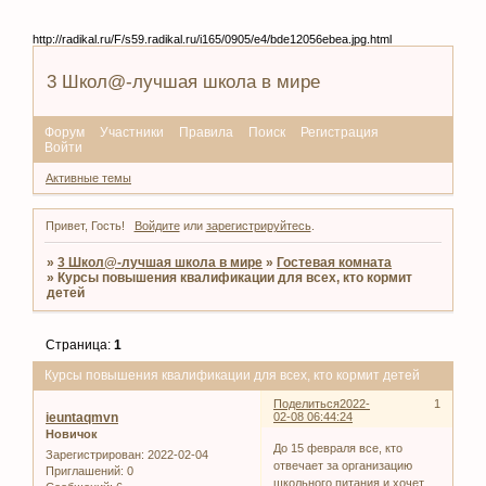
http://radikal.ru/F/s59.radikal.ru/i165/0905/e4/bde12056ebea.jpg.html
3 Школ@-лучшая школа в мире
Форум
Участники
Правила
Поиск
Регистрация
Войти
Активные темы
Привет, Гость!
Войдите
или
зарегистрируйтесь
.
»
3 Школ@-лучшая школа в мире
»
Гостевая комната
»
Курсы повышения квалификации для всех, кто кормит
детей
Страница:
1
Курсы повышения квалификации для всех, кто кормит детей
Поделиться
2022-
1
ieuntaqmvn
02-08 06:44:24
Новичок
До 15 февраля все, кто
Зарегистрирован
: 2022-02-04
отвечает за организацию
Приглашений:
0
школьного питания и хочет